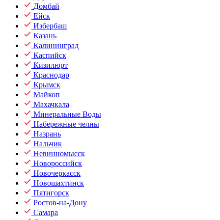
Домбай
Ейск
Избербаш
Казань
Калининград
Каспийск
Кизилюрт
Краснодар
Крымск
Майкоп
Махачкала
Минеральные Воды
Набережные челны
Назрань
Нальчик
Невинномысск
Новороссийск
Новочеркасск
Новошахтинск
Пятигорск
Ростов-на-Дону
Самара