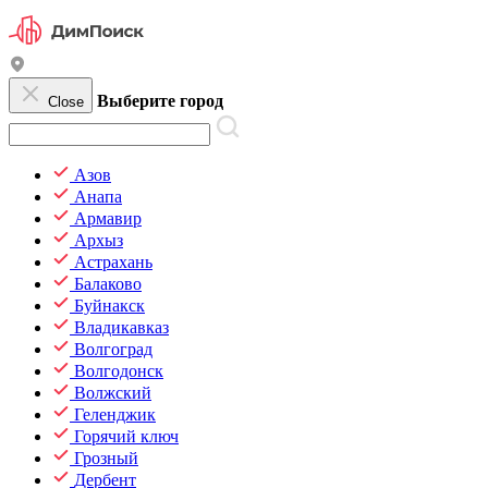
Выберите город
Close
Азов
Анапа
Армавир
Архыз
Астрахань
Балаково
Буйнакск
Владикавказ
Волгоград
Волгодонск
Волжский
Геленджик
Горячий ключ
Грозный
Дербент