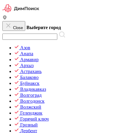
Выберите город
Close
Азов
Анапа
Армавир
Архыз
Астрахань
Балаково
Буйнакск
Владикавказ
Волгоград
Волгодонск
Волжский
Геленджик
Горячий ключ
Грозный
Дербент