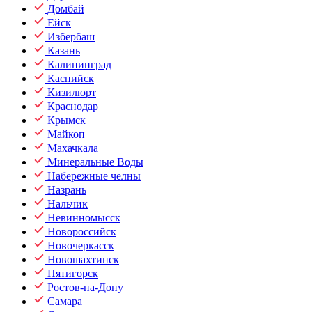
Домбай
Ейск
Избербаш
Казань
Калининград
Каспийск
Кизилюрт
Краснодар
Крымск
Майкоп
Махачкала
Минеральные Воды
Набережные челны
Назрань
Нальчик
Невинномысск
Новороссийск
Новочеркасск
Новошахтинск
Пятигорск
Ростов-на-Дону
Самара