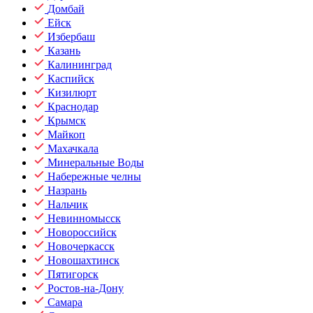
Домбай
Ейск
Избербаш
Казань
Калининград
Каспийск
Кизилюрт
Краснодар
Крымск
Майкоп
Махачкала
Минеральные Воды
Набережные челны
Назрань
Нальчик
Невинномысск
Новороссийск
Новочеркасск
Новошахтинск
Пятигорск
Ростов-на-Дону
Самара