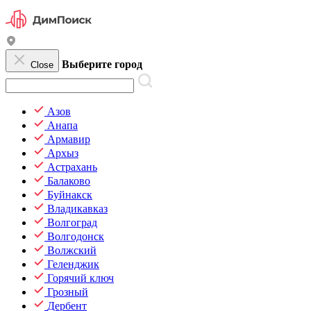
Выберите город
Close
Азов
Анапа
Армавир
Архыз
Астрахань
Балаково
Буйнакск
Владикавказ
Волгоград
Волгодонск
Волжский
Геленджик
Горячий ключ
Грозный
Дербент