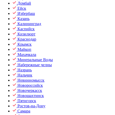
Домбай
Ейск
Избербаш
Казань
Калининград
Каспийск
Кизилюрт
Краснодар
Крымск
Майкоп
Махачкала
Минеральные Воды
Набережные челны
Назрань
Нальчик
Невинномысск
Новороссийск
Новочеркасск
Новошахтинск
Пятигорск
Ростов-на-Дону
Самара