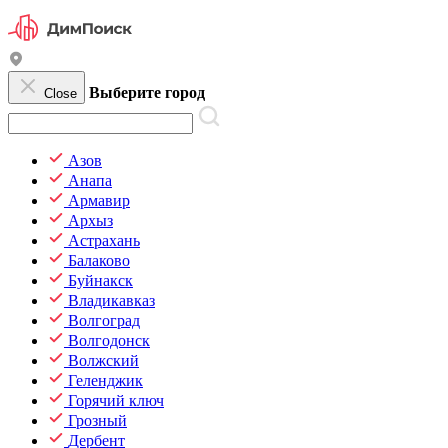
Выберите город
Close
Азов
Анапа
Армавир
Архыз
Астрахань
Балаково
Буйнакск
Владикавказ
Волгоград
Волгодонск
Волжский
Геленджик
Горячий ключ
Грозный
Дербент