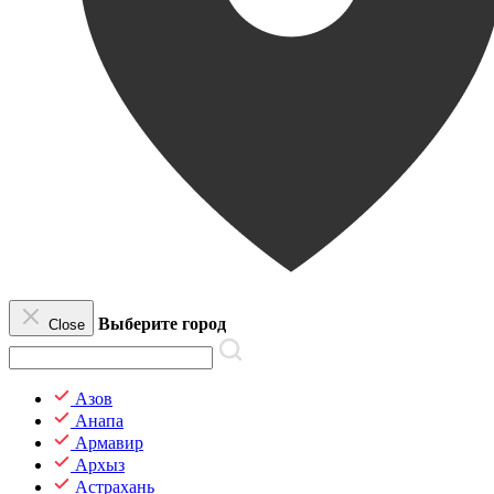
Выберите город
Close
Азов
Анапа
Армавир
Архыз
Астрахань