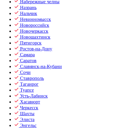
Набережные челны
Назрань
Нальчик
Невинномысск
Новороссийск
Новочеркасск
Новошахтинск
Пятигорск
Ростов-на-Дону
Самара
Саратов
Славянск-на-Кубани
Сочи
Ставрополь
Таганрог
Туапсе
Усть-Лабинск
Хасавюрт
Черкесск
Шахты
Элиста
Энгельс