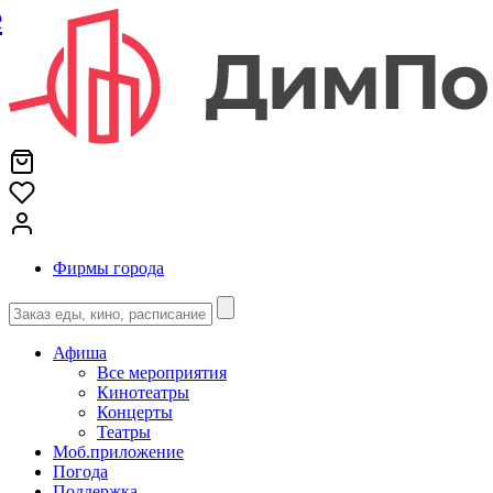
е
Фирмы города
Афиша
Все мероприятия
Кинотеатры
Концерты
Театры
Моб.приложение
Погода
Поддержка