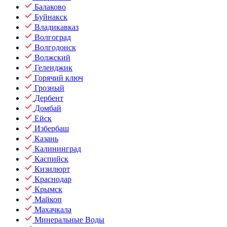
Балаково
Буйнакск
Владикавказ
Волгоград
Волгодонск
Волжский
Геленджик
Горячий ключ
Грозный
Дербент
Домбай
Ейск
Избербаш
Казань
Калининград
Каспийск
Кизилюрт
Краснодар
Крымск
Майкоп
Махачкала
Минеральные Воды