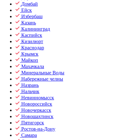
Домбай
Ейск
Избербаш
Казань
Калининград
Каспийск
Кизилюрт
Краснодар
Крымск
Майкоп
Махачкала
Минеральные Воды
Набережные челны
Назрань
Нальчик
Невинномысск
Новороссийск
Новочеркасск
Новошахтинск
Пятигорск
Ростов-на-Дону
Самара