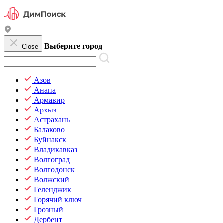
Выберите город
Close
Азов
Анапа
Армавир
Архыз
Астрахань
Балаково
Буйнакск
Владикавказ
Волгоград
Волгодонск
Волжский
Геленджик
Горячий ключ
Грозный
Дербент