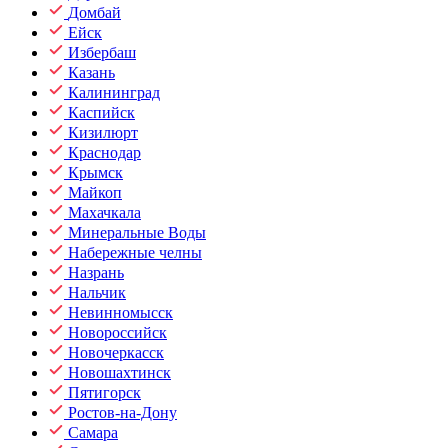
Домбай
Ейск
Избербаш
Казань
Калининград
Каспийск
Кизилюрт
Краснодар
Крымск
Майкоп
Махачкала
Минеральные Воды
Набережные челны
Назрань
Нальчик
Невинномысск
Новороссийск
Новочеркасск
Новошахтинск
Пятигорск
Ростов-на-Дону
Самара