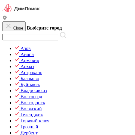
Выберите город
Close
Азов
Анапа
Армавир
Архыз
Астрахань
Балаково
Буйнакск
Владикавказ
Волгоград
Волгодонск
Волжский
Геленджик
Горячий ключ
Грозный
Дербент