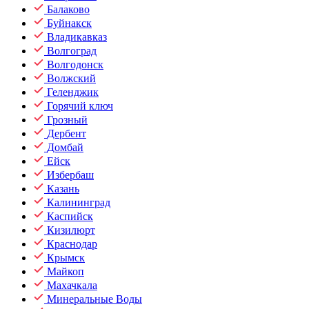
Балаково
Буйнакск
Владикавказ
Волгоград
Волгодонск
Волжский
Геленджик
Горячий ключ
Грозный
Дербент
Домбай
Ейск
Избербаш
Казань
Калининград
Каспийск
Кизилюрт
Краснодар
Крымск
Майкоп
Махачкала
Минеральные Воды