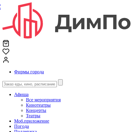
е
Фирмы города
Афиша
Все мероприятия
Кинотеатры
Концерты
Театры
Моб.приложение
Погода
Поддержка