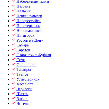
Набережные челны
Назрань
Нальчик
Невинномысск
Новороссийск
Новочеркасск
Новошахтинск
Пятигорск
Ростов-на-Дону
Самара
Саратов
Славянск-на-Кубани
Сочи
Ставрополь
Таганрог
Туапсе
Усть-Лабинск
Хасавюрт
Черкесск
Шахты
Элиста
Энгельс