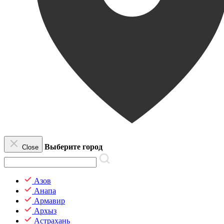
Выберите город
Close
Азов
Анапа
Армавир
Архыз
Астрахань