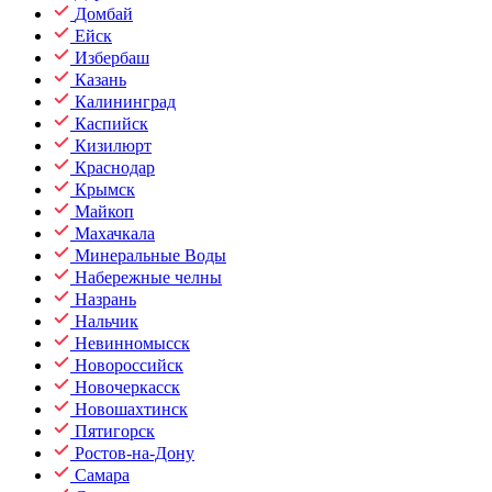
Домбай
Ейск
Избербаш
Казань
Калининград
Каспийск
Кизилюрт
Краснодар
Крымск
Майкоп
Махачкала
Минеральные Воды
Набережные челны
Назрань
Нальчик
Невинномысск
Новороссийск
Новочеркасск
Новошахтинск
Пятигорск
Ростов-на-Дону
Самара