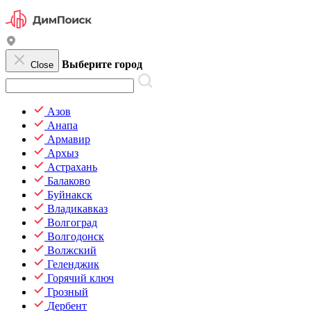
Выберите город
Close
Азов
Анапа
Армавир
Архыз
Астрахань
Балаково
Буйнакск
Владикавказ
Волгоград
Волгодонск
Волжский
Геленджик
Горячий ключ
Грозный
Дербент