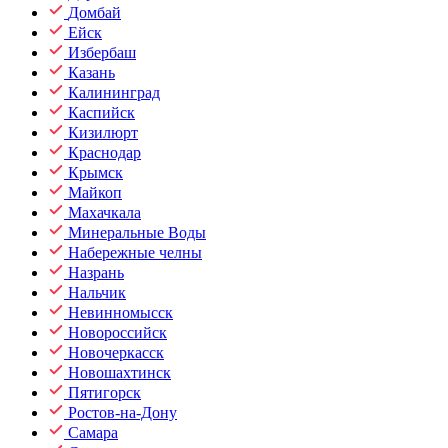
Домбай
Ейск
Избербаш
Казань
Калининград
Каспийск
Кизилюрт
Краснодар
Крымск
Майкоп
Махачкала
Минеральные Воды
Набережные челны
Назрань
Нальчик
Невинномысск
Новороссийск
Новочеркасск
Новошахтинск
Пятигорск
Ростов-на-Дону
Самара