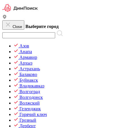
Выберите город
Close
Азов
Анапа
Армавир
Архыз
Астрахань
Балаково
Буйнакск
Владикавказ
Волгоград
Волгодонск
Волжский
Геленджик
Горячий ключ
Грозный
Дербент