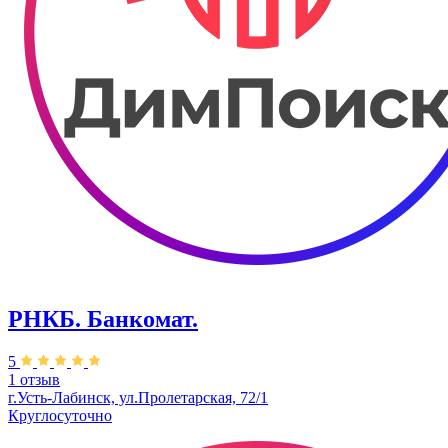
РНКБ. Банкомат.
5
1 отзыв
г.Усть-Лабинск, ул.​​Пролетарская, 72/1
Круглосуточно