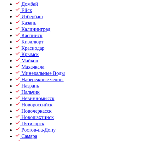
Домбай
Ейск
Избербаш
Казань
Калининград
Каспийск
Кизилюрт
Краснодар
Крымск
Майкоп
Махачкала
Минеральные Воды
Набережные челны
Назрань
Нальчик
Невинномысск
Новороссийск
Новочеркасск
Новошахтинск
Пятигорск
Ростов-на-Дону
Самара