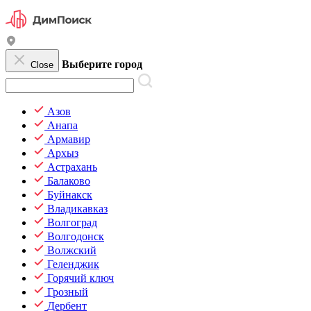
Выберите город
Close
Азов
Анапа
Армавир
Архыз
Астрахань
Балаково
Буйнакск
Владикавказ
Волгоград
Волгодонск
Волжский
Геленджик
Горячий ключ
Грозный
Дербент