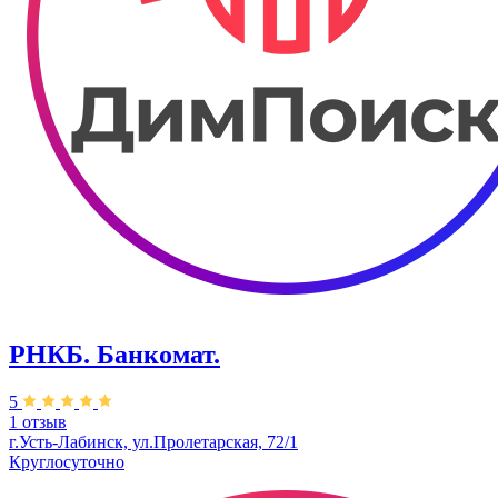
РНКБ. Банкомат.
5
1 отзыв
г.Усть-Лабинск, ул.​​Пролетарская, 72/1
Круглосуточно