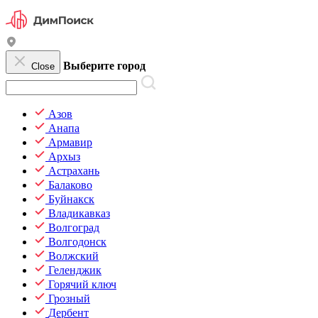
Выберите город
Close
Азов
Анапа
Армавир
Архыз
Астрахань
Балаково
Буйнакск
Владикавказ
Волгоград
Волгодонск
Волжский
Геленджик
Горячий ключ
Грозный
Дербент