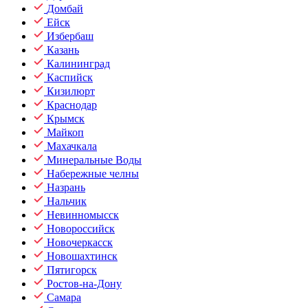
Домбай
Ейск
Избербаш
Казань
Калининград
Каспийск
Кизилюрт
Краснодар
Крымск
Майкоп
Махачкала
Минеральные Воды
Набережные челны
Назрань
Нальчик
Невинномысск
Новороссийск
Новочеркасск
Новошахтинск
Пятигорск
Ростов-на-Дону
Самара