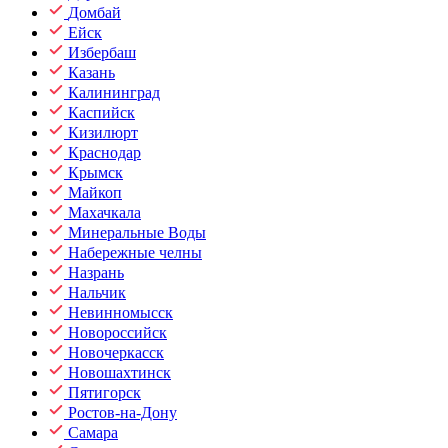
Домбай
Ейск
Избербаш
Казань
Калининград
Каспийск
Кизилюрт
Краснодар
Крымск
Майкоп
Махачкала
Минеральные Воды
Набережные челны
Назрань
Нальчик
Невинномысск
Новороссийск
Новочеркасск
Новошахтинск
Пятигорск
Ростов-на-Дону
Самара