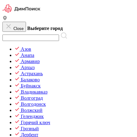
Выберите город
Close
Азов
Анапа
Армавир
Архыз
Астрахань
Балаково
Буйнакск
Владикавказ
Волгоград
Волгодонск
Волжский
Геленджик
Горячий ключ
Грозный
Дербент