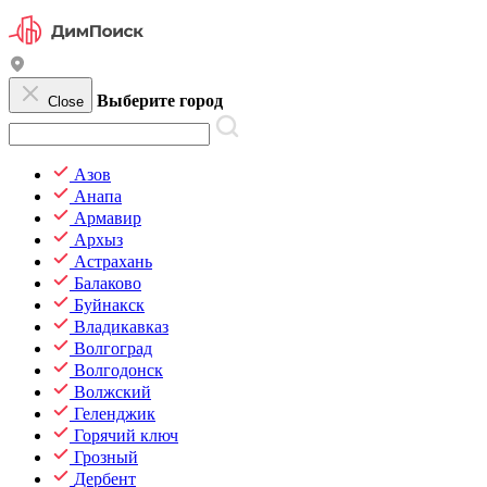
Выберите город
Close
Азов
Анапа
Армавир
Архыз
Астрахань
Балаково
Буйнакск
Владикавказ
Волгоград
Волгодонск
Волжский
Геленджик
Горячий ключ
Грозный
Дербент