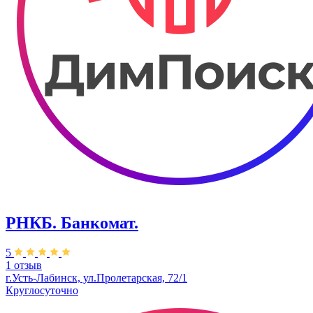
РНКБ. Банкомат.
5
1 отзыв
г.Усть-Лабинск, ул.​​Пролетарская, 72/1
Круглосуточно