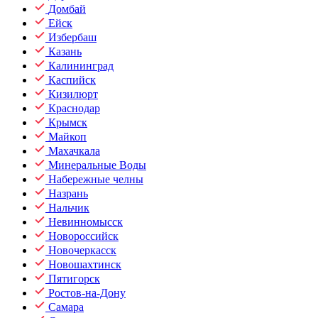
Домбай
Ейск
Избербаш
Казань
Калининград
Каспийск
Кизилюрт
Краснодар
Крымск
Майкоп
Махачкала
Минеральные Воды
Набережные челны
Назрань
Нальчик
Невинномысск
Новороссийск
Новочеркасск
Новошахтинск
Пятигорск
Ростов-на-Дону
Самара