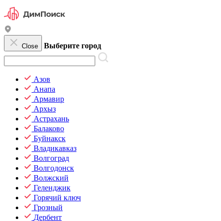
Выберите город
Close
Азов
Анапа
Армавир
Архыз
Астрахань
Балаково
Буйнакск
Владикавказ
Волгоград
Волгодонск
Волжский
Геленджик
Горячий ключ
Грозный
Дербент