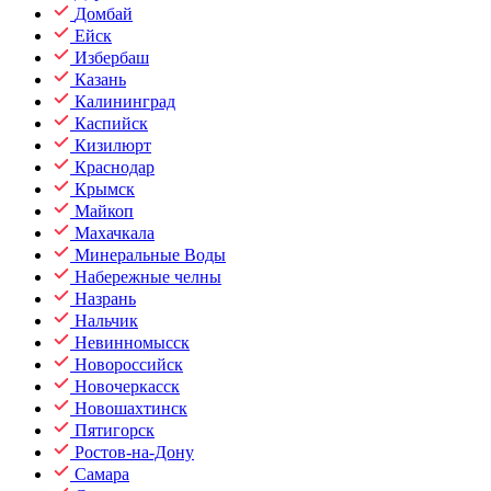
Домбай
Ейск
Избербаш
Казань
Калининград
Каспийск
Кизилюрт
Краснодар
Крымск
Майкоп
Махачкала
Минеральные Воды
Набережные челны
Назрань
Нальчик
Невинномысск
Новороссийск
Новочеркасск
Новошахтинск
Пятигорск
Ростов-на-Дону
Самара