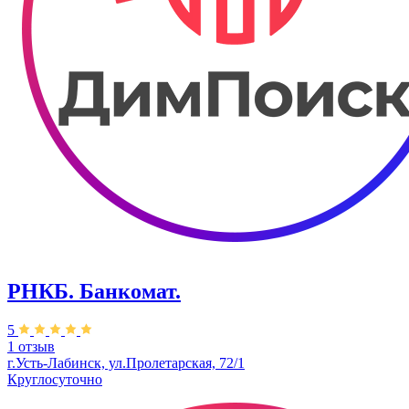
РНКБ. Банкомат.
5
1 отзыв
г.Усть-Лабинск, ул.​​Пролетарская, 72/1
Круглосуточно