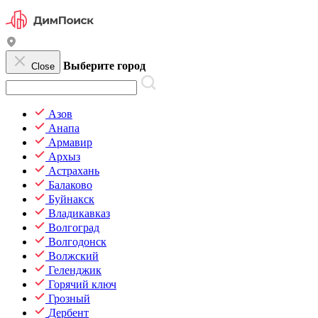
Выберите город
Close
Азов
Анапа
Армавир
Архыз
Астрахань
Балаково
Буйнакск
Владикавказ
Волгоград
Волгодонск
Волжский
Геленджик
Горячий ключ
Грозный
Дербент