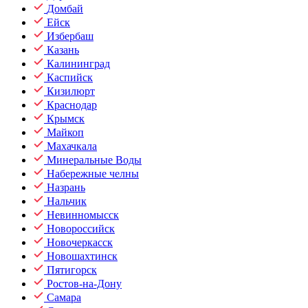
Домбай
Ейск
Избербаш
Казань
Калининград
Каспийск
Кизилюрт
Краснодар
Крымск
Майкоп
Махачкала
Минеральные Воды
Набережные челны
Назрань
Нальчик
Невинномысск
Новороссийск
Новочеркасск
Новошахтинск
Пятигорск
Ростов-на-Дону
Самара