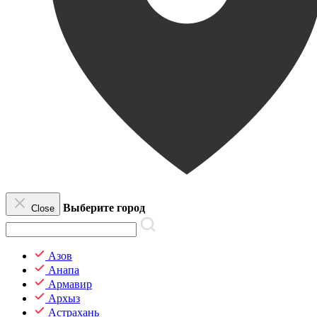
Выберите город
Close
Азов
Анапа
Армавир
Архыз
Астрахань