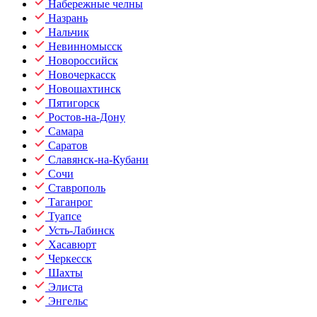
Набережные челны
Назрань
Нальчик
Невинномысск
Новороссийск
Новочеркасск
Новошахтинск
Пятигорск
Ростов-на-Дону
Самара
Саратов
Славянск-на-Кубани
Сочи
Ставрополь
Таганрог
Туапсе
Усть-Лабинск
Хасавюрт
Черкесск
Шахты
Элиста
Энгельс