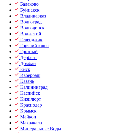
Балаково
Буйнакск
Владикавказ
Волгоград
Волгодонск
Волжский
Геленджик
Горячий ключ
Грозный
Дербент
Домбай
Ейск
Избербаш
Казань
Калининград
Каспийск
Кизилюрт
Краснодар
Крымск
Майкоп
Махачкала
Минеральные Воды