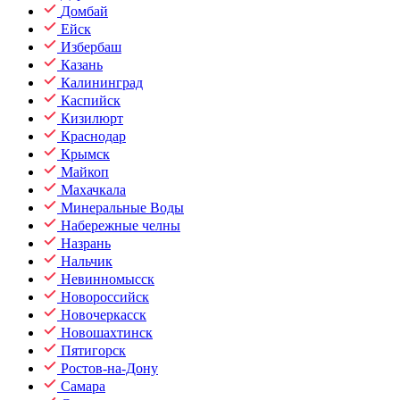
Домбай
Ейск
Избербаш
Казань
Калининград
Каспийск
Кизилюрт
Краснодар
Крымск
Майкоп
Махачкала
Минеральные Воды
Набережные челны
Назрань
Нальчик
Невинномысск
Новороссийск
Новочеркасск
Новошахтинск
Пятигорск
Ростов-на-Дону
Самара