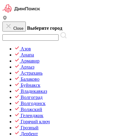
Выберите город
Close
Азов
Анапа
Армавир
Архыз
Астрахань
Балаково
Буйнакск
Владикавказ
Волгоград
Волгодонск
Волжский
Геленджик
Горячий ключ
Грозный
Дербент