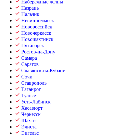
Набережные челны
Назрань
Нальчик
Невинномысск
Новороссийск
Новочеркасск
Новошахтинск
Пятигорск
Ростов-на-Дону
Самара
Саратов
Славянск-на-Кубани
Сочи
Ставрополь
Таганрог
Туапсе
Усть-Лабинск
Хасавюрт
Черкесск
Шахты
Элиста
Энгельс