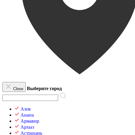
Выберите город
Close
Азов
Анапа
Армавир
Архыз
Астрахань