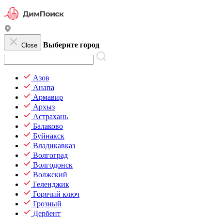
Выберите город
Close
Азов
Анапа
Армавир
Архыз
Астрахань
Балаково
Буйнакск
Владикавказ
Волгоград
Волгодонск
Волжский
Геленджик
Горячий ключ
Грозный
Дербент