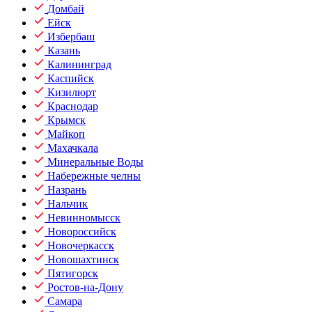
Домбай
Ейск
Избербаш
Казань
Калининград
Каспийск
Кизилюрт
Краснодар
Крымск
Майкоп
Махачкала
Минеральные Воды
Набережные челны
Назрань
Нальчик
Невинномысск
Новороссийск
Новочеркасск
Новошахтинск
Пятигорск
Ростов-на-Дону
Самара