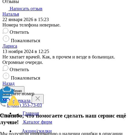
Отзывы
Написать отзыв
Наталья
22 января 2026 в 15:23
Номера телефона неверные.
Ответить
Пожаловаться
Лариса
13 ноября 2024 в 12:25
Не хватает врачей. Как, в прочем и везде в больницах.
Огромные очереди.
Ответить
Пожаловаться
Назад
Меню
Выберите номер
Махачкала
8 (861) 353-73-03
Главная
Спасибо, что помогаете сделать наш сервис ещё
Отменить
лучше!
Каталог фирм
Акции/скидки
Мы получили информацию о наличии ошибки в описании