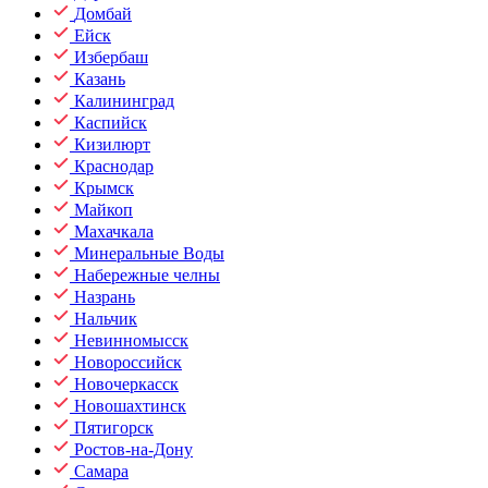
Домбай
Ейск
Избербаш
Казань
Калининград
Каспийск
Кизилюрт
Краснодар
Крымск
Майкоп
Махачкала
Минеральные Воды
Набережные челны
Назрань
Нальчик
Невинномысск
Новороссийск
Новочеркасск
Новошахтинск
Пятигорск
Ростов-на-Дону
Самара