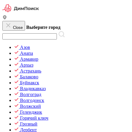
Выберите город
Close
Азов
Анапа
Армавир
Архыз
Астрахань
Балаково
Буйнакск
Владикавказ
Волгоград
Волгодонск
Волжский
Геленджик
Горячий ключ
Грозный
Дербент