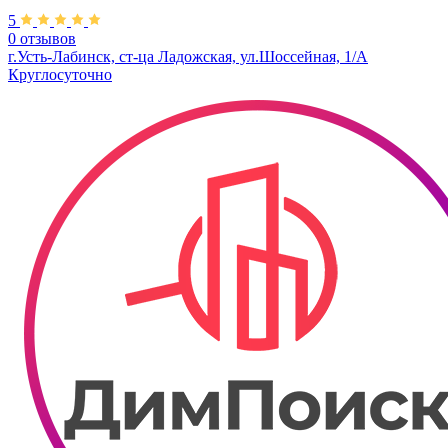
5
0 отзывов
г.Усть-Лабинск,​ ст-ца Ладожская, ул.Шоссейная, 1/А
Круглосуточно