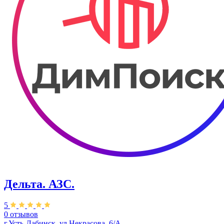
Дельта. АЗС.
5
0 отзывов
г.Усть-Лабинск, ул.Некрасова, 6/А