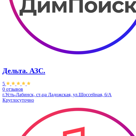
Дельта. АЗС.
5
0 отзывов
​г.Усть-Лабинск, ст-ца Ладожская, ул.Шоссейная, 6/А
Круглосуточно