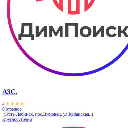
АЗС.
4
0 отзывов
​ г.Усть-Лабинск, пос.Вимовец, ул.Кубанская, 1​
Круглосуточно