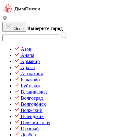
Выберите город
Close
Азов
Анапа
Армавир
Архыз
Астрахань
Балаково
Буйнакск
Владикавказ
Волгоград
Волгодонск
Волжский
Геленджик
Горячий ключ
Грозный
Дербент