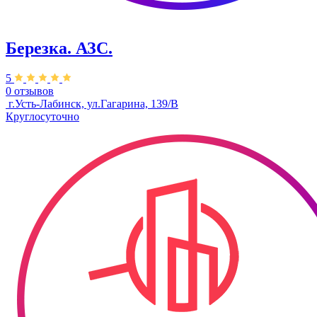
Березка. АЗС.
5
0 отзывов
​​ г.Усть-Лабинск, ул.Гагарина, 139/В
Круглосуточно