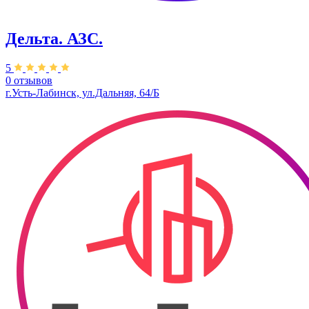
Дельта. АЗС.
5
0 отзывов
г.Усть-Лабинск, ул.Дальняя, 64/Б