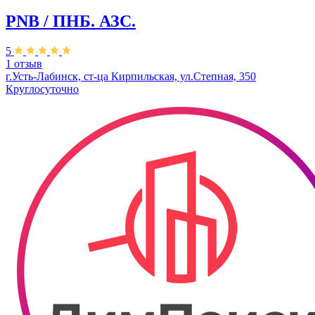
PNB / ПНБ. АЗС.
5
1 отзыв
​г.Усть-Лабинск, ст-ца Кирпильская, ул.Степная, 350​
Круглосуточно