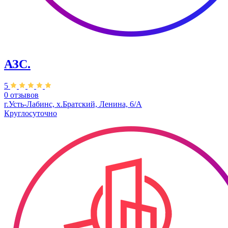
АЗС.
5
0 отзывов
​г.Усть-Лабинс, х.Братский, Ленина, 6/А
Круглосуточно