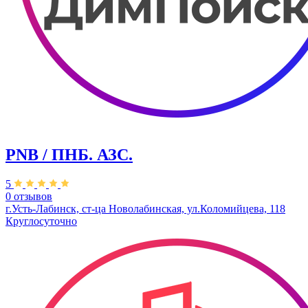
PNB / ПНБ. АЗС.
5
0 отзывов
​г.Усть-Лабинск, ​ст-ца Новолабинская, ул.Коломийцева, 118
Круглосуточно