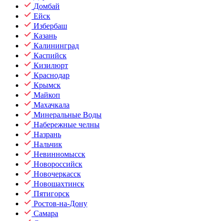
Домбай
Ейск
Избербаш
Казань
Калининград
Каспийск
Кизилюрт
Краснодар
Крымск
Майкоп
Махачкала
Минеральные Воды
Набережные челны
Назрань
Нальчик
Невинномысск
Новороссийск
Новочеркасск
Новошахтинск
Пятигорск
Ростов-на-Дону
Самара