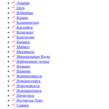
Домбай
Ейск
Избербаш
Казань
Калининград
Каспийск
Кизилюрт
Краснодар
Крымск
Майкоп
Махачкала
Минеральные Воды
Набережные челны
Назрань
Нальчик
Невинномысск
Новороссийск
Новочеркасск
Новошахтинск
Пятигорск
Ростов-на-Дону
Самара