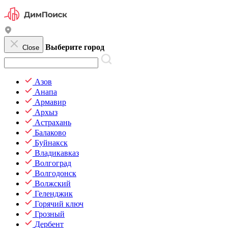
Выберите город
Close
Азов
Анапа
Армавир
Архыз
Астрахань
Балаково
Буйнакск
Владикавказ
Волгоград
Волгодонск
Волжский
Геленджик
Горячий ключ
Грозный
Дербент