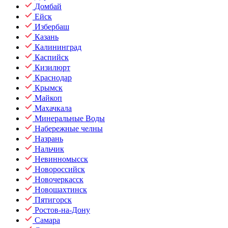
Домбай
Ейск
Избербаш
Казань
Калининград
Каспийск
Кизилюрт
Краснодар
Крымск
Майкоп
Махачкала
Минеральные Воды
Набережные челны
Назрань
Нальчик
Невинномысск
Новороссийск
Новочеркасск
Новошахтинск
Пятигорск
Ростов-на-Дону
Самара