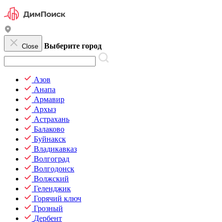
Выберите город
Close
Азов
Анапа
Армавир
Архыз
Астрахань
Балаково
Буйнакск
Владикавказ
Волгоград
Волгодонск
Волжский
Геленджик
Горячий ключ
Грозный
Дербент