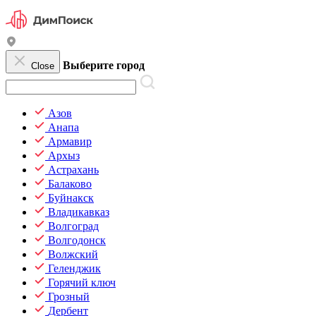
Выберите город
Close
Азов
Анапа
Армавир
Архыз
Астрахань
Балаково
Буйнакск
Владикавказ
Волгоград
Волгодонск
Волжский
Геленджик
Горячий ключ
Грозный
Дербент