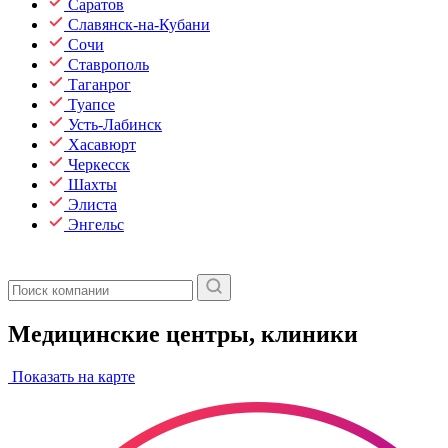
Саратов
Славянск-на-Кубани
Сочи
Ставрополь
Таганрог
Туапсе
Усть-Лабинск
Хасавюрт
Черкесск
Шахты
Элиста
Энгельс
Медицинские центры, клиники
Показать на карте