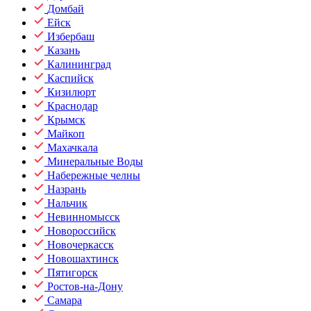
Домбай
Ейск
Избербаш
Казань
Калининград
Каспийск
Кизилюрт
Краснодар
Крымск
Майкоп
Махачкала
Минеральные Воды
Набережные челны
Назрань
Нальчик
Невинномысск
Новороссийск
Новочеркасск
Новошахтинск
Пятигорск
Ростов-на-Дону
Самара