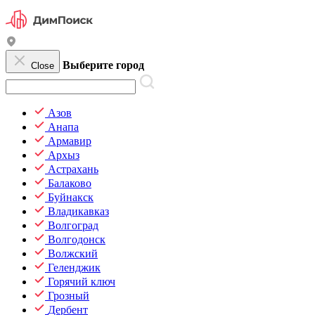
Выберите город
Close
Азов
Анапа
Армавир
Архыз
Астрахань
Балаково
Буйнакск
Владикавказ
Волгоград
Волгодонск
Волжский
Геленджик
Горячий ключ
Грозный
Дербент