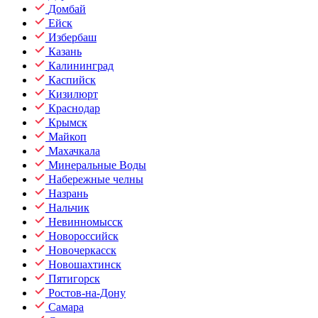
Домбай
Ейск
Избербаш
Казань
Калининград
Каспийск
Кизилюрт
Краснодар
Крымск
Майкоп
Махачкала
Минеральные Воды
Набережные челны
Назрань
Нальчик
Невинномысск
Новороссийск
Новочеркасск
Новошахтинск
Пятигорск
Ростов-на-Дону
Самара