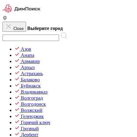
Выберите город
Close
Азов
Анапа
Армавир
Архыз
Астрахань
Балаково
Буйнакск
Владикавказ
Волгоград
Волгодонск
Волжский
Геленджик
Горячий ключ
Грозный
Дербент