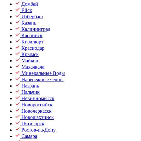
Домбай
Ейск
Избербаш
Казань
Калининград
Каспийск
Кизилюрт
Краснодар
Крымск
Майкоп
Махачкала
Минеральные Воды
Набережные челны
Назрань
Нальчик
Невинномысск
Новороссийск
Новочеркасск
Новошахтинск
Пятигорск
Ростов-на-Дону
Самара