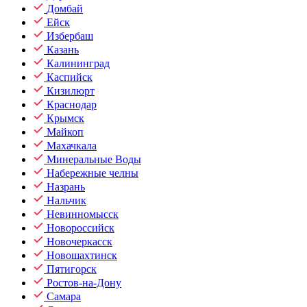
Домбай
Ейск
Избербаш
Казань
Калининград
Каспийск
Кизилюрт
Краснодар
Крымск
Майкоп
Махачкала
Минеральные Воды
Набережные челны
Назрань
Нальчик
Невинномысск
Новороссийск
Новочеркасск
Новошахтинск
Пятигорск
Ростов-на-Дону
Самара