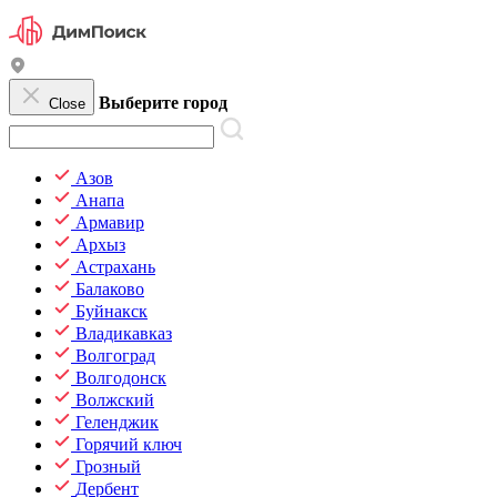
Выберите город
Close
Азов
Анапа
Армавир
Архыз
Астрахань
Балаково
Буйнакск
Владикавказ
Волгоград
Волгодонск
Волжский
Геленджик
Горячий ключ
Грозный
Дербент