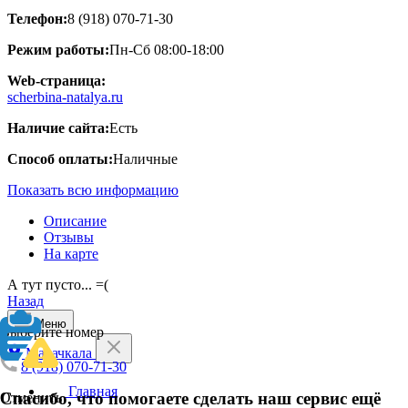
Телефон:
8 (918) 070-71-30
Режим работы:
Пн-Сб 08:00-18:00
Web-страница:
scherbina-natalya.ru
Наличие сайта:
Есть
Способ оплаты:
Наличные
Показать всю информацию
Описание
Отзывы
На карте
А тут пусто... =(
Назад
Меню
Выберите номер
Махачкала
8 (918) 070-71-30
Главная
Спасибо, что помогаете сделать наш сервис ещё
Отменить