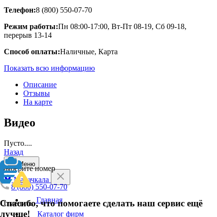
Телефон:
8 (800) 550-07-70
Режим работы:
Пн 08:00-17:00, Вт-Пт 08-19, Сб 09-18,
перерыв 13-14
Способ оплаты:
Наличные, Карта
Показать всю информацию
Описание
Отзывы
На карте
Видео
Пусто....
Назад
Меню
Выберите номер
Махачкала
8 (800) 550-07-70
Главная
Спасибо, что помогаете сделать наш сервис ещё
Отменить
лучше!
Каталог фирм