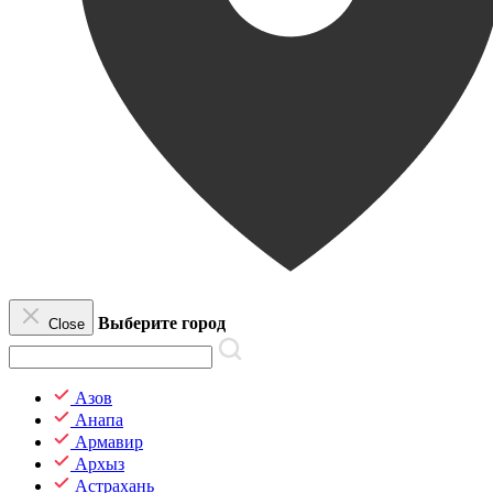
Выберите город
Close
Азов
Анапа
Армавир
Архыз
Астрахань