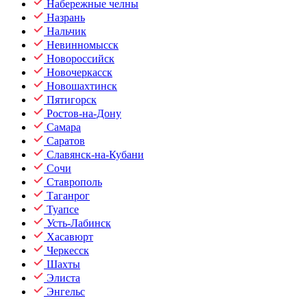
Набережные челны
Назрань
Нальчик
Невинномысск
Новороссийск
Новочеркасск
Новошахтинск
Пятигорск
Ростов-на-Дону
Самара
Саратов
Славянск-на-Кубани
Сочи
Ставрополь
Таганрог
Туапсе
Усть-Лабинск
Хасавюрт
Черкесск
Шахты
Элиста
Энгельс