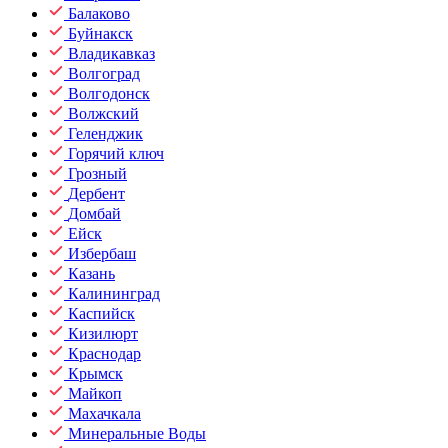
Балаково
Буйнакск
Владикавказ
Волгоград
Волгодонск
Волжский
Геленджик
Горячий ключ
Грозный
Дербент
Домбай
Ейск
Избербаш
Казань
Калининград
Каспийск
Кизилюрт
Краснодар
Крымск
Майкоп
Махачкала
Минеральные Воды