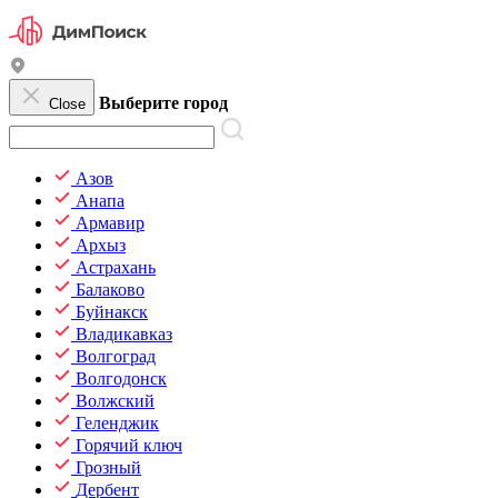
Выберите город
Close
Азов
Анапа
Армавир
Архыз
Астрахань
Балаково
Буйнакск
Владикавказ
Волгоград
Волгодонск
Волжский
Геленджик
Горячий ключ
Грозный
Дербент