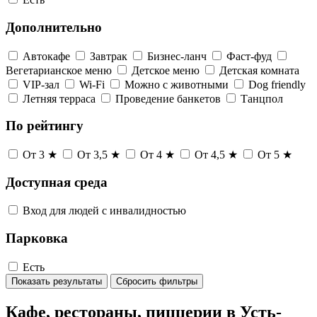
Дополнительно
Автокафе
Завтрак
Бизнес-ланч
Фаст-фуд
Вегетарианское меню
Детское меню
Детская комната
VIP-зал
Wi-Fi
Можно с животными
Dog friendly
Летняя терраса
Проведение банкетов
Танцпол
По рейтингу
От 3 ★
От 3,5 ★
От 4 ★
От 4,5 ★
От 5 ★
Доступная среда
Вход для людей с инвалидностью
Парковка
Есть
Показать результаты
Сбросить фильтры
Кафе, рестораны, пиццерии в Усть-