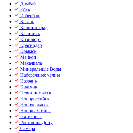
Домбай
Ейск
Избербаш
Казань
Калининград
Каспийск
Кизилюрт
Краснодар
Крымск
Майкоп
Махачкала
Минеральные Воды
Набережные челны
Назрань
Нальчик
Невинномысск
Новороссийск
Новочеркасск
Новошахтинск
Пятигорск
Ростов-на-Дону
Самара