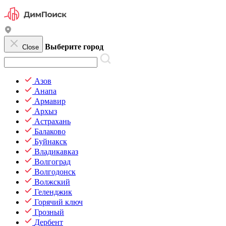
Выберите город
Close
Азов
Анапа
Армавир
Архыз
Астрахань
Балаково
Буйнакск
Владикавказ
Волгоград
Волгодонск
Волжский
Геленджик
Горячий ключ
Грозный
Дербент