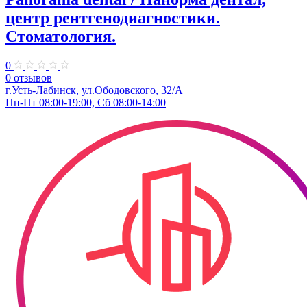
центр рентгенодиагностики.
Стоматология.
0
0 отзывов
г.Усть-Лабинск, ул.Ободовского, 32/А
Пн-Пт 08:00-19:00, Сб 08:00-14:00