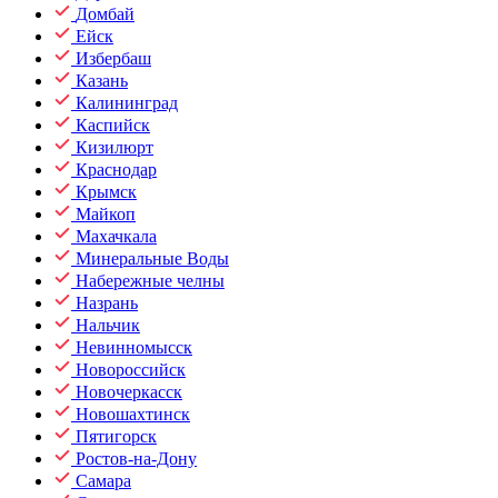
Домбай
Ейск
Избербаш
Казань
Калининград
Каспийск
Кизилюрт
Краснодар
Крымск
Майкоп
Махачкала
Минеральные Воды
Набережные челны
Назрань
Нальчик
Невинномысск
Новороссийск
Новочеркасск
Новошахтинск
Пятигорск
Ростов-на-Дону
Самара