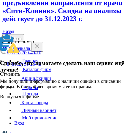
предъявлении направления от врача
«Сити-Клиник». Скидка на анализы
действует до 31.12.2023 г.
Назад
Меню
Выберите номер
Махачкала
8 (800) 700-40-10
Главная
Спасибо, что помогаете сделать наш сервис ещё
8 (8612) 98-26-43
лучше!
Каталог фирм
Отменить
Акции/скидки
Мы получили информацию о наличии ошибки в описании
фирмы. В ближайшее время мы ее исправим.
Афиша
Погода
Вернуться к фирме
Карта города
Личный кабинет
Моб.приложение
Вход