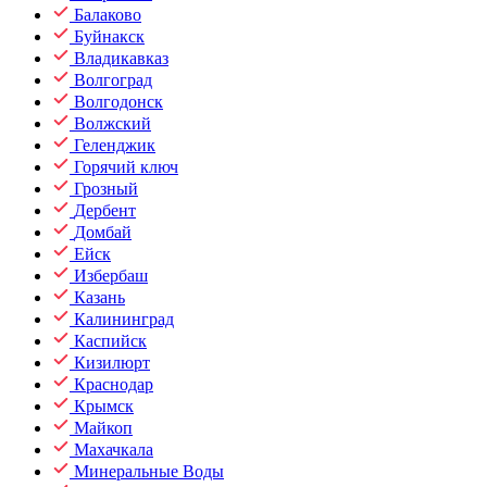
Балаково
Буйнакск
Владикавказ
Волгоград
Волгодонск
Волжский
Геленджик
Горячий ключ
Грозный
Дербент
Домбай
Ейск
Избербаш
Казань
Калининград
Каспийск
Кизилюрт
Краснодар
Крымск
Майкоп
Махачкала
Минеральные Воды