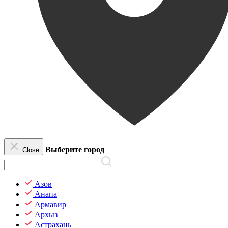
Выберите город
Close
Азов
Анапа
Армавир
Архыз
Астрахань