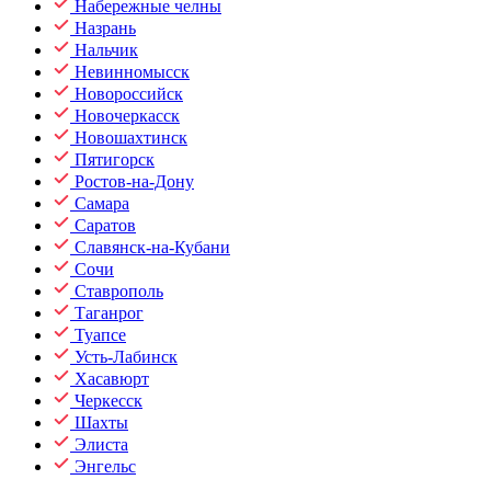
Набережные челны
Назрань
Нальчик
Невинномысск
Новороссийск
Новочеркасск
Новошахтинск
Пятигорск
Ростов-на-Дону
Самара
Саратов
Славянск-на-Кубани
Сочи
Ставрополь
Таганрог
Туапсе
Усть-Лабинск
Хасавюрт
Черкесск
Шахты
Элиста
Энгельс