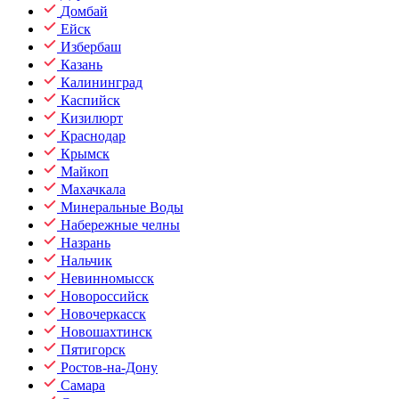
Домбай
Ейск
Избербаш
Казань
Калининград
Каспийск
Кизилюрт
Краснодар
Крымск
Майкоп
Махачкала
Минеральные Воды
Набережные челны
Назрань
Нальчик
Невинномысск
Новороссийск
Новочеркасск
Новошахтинск
Пятигорск
Ростов-на-Дону
Самара