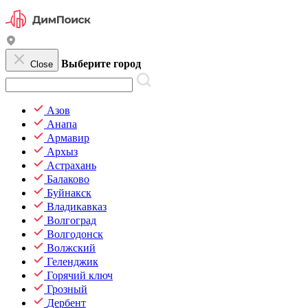
Выберите город
Close
Азов
Анапа
Армавир
Архыз
Астрахань
Балаково
Буйнакск
Владикавказ
Волгоград
Волгодонск
Волжский
Геленджик
Горячий ключ
Грозный
Дербент